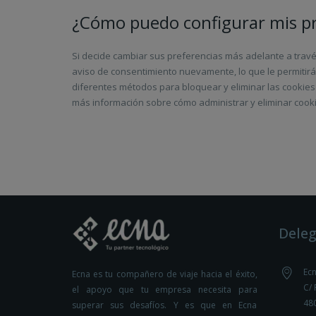
¿Cómo puedo configurar mis pr
Si decide cambiar sus preferencias más adelante a través
aviso de consentimiento nuevamente, lo que le permitir
diferentes métodos para bloquear y eliminar las cookies 
más información sobre cómo administrar y eliminar cooki
Deleg
Ecn
Ecna es tu compañero de viaje hacia el éxito,
C/ 
el apoyo que tu empresa necesita para
480
superar sus desafíos. Y es que en Ecna