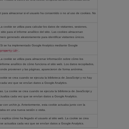
 para almacenar si el usuario ha consentido o no al uso de cookies. No
a cookie se utiliza para calcular los datos de visitantes, sesiones,
itio para el informe analítico del sitio. Las cookies almacenan
ro generado aleatoriamente para identificar visitantes únicos.
es. Si se ha implementado Google Analytics mediante Google
<property-id>
.
La cookie se utiliza para almacenar información sobre cómo los
 informe analítico de cómo funciona el sitio web. Los datos recopilados,
e donde provienen y las páginas, aparecieron de forma anónima.
cookie se crea cuando se ejecuta la biblioteca de JavaScript y no hay
 cada vez que se envían datos a Google Analytics.
as. La cookie se crea cuando se ejecuta la biblioteca de JavaScript y
tualiza cada vez que se envían datos a Google Analytics.
ar con urchin.js. Anteriormente, esta cookie actuaba junto con la
staba en una nueva sesión o visita.
explica cómo ha llegado el usuario al sitio web. La cookie se crea
y se actualiza cada vez que se envían datos a Google Analytics.