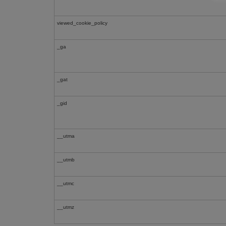
viewed_cookie_policy
_ga
_gat
_gid
__utma
__utmb
__utmc
__utmz