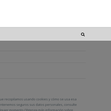
n que recopilamos usando cookies y cómo se usa esa
antenemos seguros sus datos personales, consulte
 cualquier momento.Obtenga más información sobre