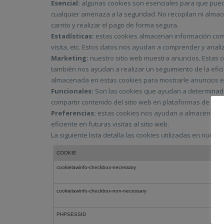
Esencial:
algunas cookies son esenciales para que pueda
cualquier amenaza a la seguridad. No recopilan ni almac
carrito y realizar el pago de forma segura.
Estadísticas:
estas cookies almacenan información como e
visita, etc. Estos datos nos ayudan a comprender y analiz
Marketing:
nuestro sitio web muestra anuncios. Estas c
también nos ayudan a realizar un seguimiento de la efic
almacenada en estas cookies para mostrarle anuncios en
Funcionales:
Son las cookies que ayudan a determinadas
compartir contenido del sitio web en plataformas de rede
Preferencias:
estas cookies nos ayudan a almacenar su 
eficiente en futuras visitas al sitio web.
La siguiente lista detalla las cookies utilizadas en nuestr
COOKIE
cookielawinfo-checkbox-necessary
cookielawinfo-checkbox-non-necessary
PHPSESSID