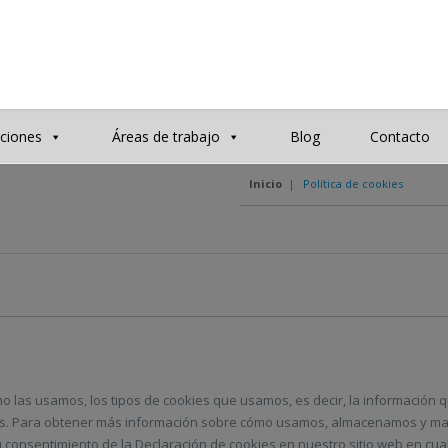
ciones
Áreas de trabajo
Blog
Contacto
Inicio
|
Política de cookies
cómo las usamos, los tipos de cookies que usamos, es decir, la informació
kies. Para obtener más información sobre cómo usamos, almacenamos y m
 su consentimiento de la Declaración de cookies en nuestro sitio web en