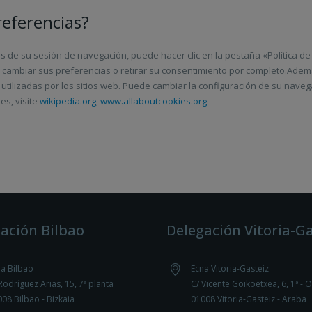
eferencias?
 de su sesión de navegación, puede hacer clic en la pestaña «Política de 
á cambiar sus preferencias o retirar su consentimiento por completo.Ade
utilizadas por los sitios web. Puede cambiar la configuración de su naveg
es, visite
wikipedia.org
,
www.allaboutcookies.org
.
ación Bilbao
Delegación Vitoria-Ga
a Bilbao
Ecna Vitoria-Gasteiz
Rodríguez Arias, 15, 7ª planta
C/ Vicente Goikoetxea, 6, 1ª - O
08 Bilbao - Bizkaia
01008 Vitoria-Gasteiz - Araba