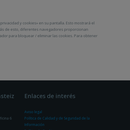
privacidad y cookies» en su pantalla. Esto mostrará el
más de esto, diferentes navegadores proporcionan
ador para bloquear / eliminar las cookies. Para obtener
steiz
Enlaces de interés
Aviso legal
ficina 6
Política de Calidad y de Seguridad de la
Información