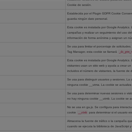
Cookie de sesión.
Establecida por el Plugin GDPR Cookie Consent
guarda ningún dato personal.
Esta cookie es instalada por Google Analytics. L
campañas y realizar un seguimiento del uso del s
información de forma anónima y asignan un núme
Se usa para limitar el porcentaje de solicitud
Tag Manager, esta cookie se llamará
_dc_gtm_
Esta cookie es instalada por Google Analytics. 
visitantes usan un sitio web y ayuda a crear un
incluidos el número de visitantes, la fuente d
Se usa para distinguir usuarios y sesiones. La 
ninguna cookie __utma. La cookie se actualiza
Se usa para determinar nuevas sesiones o visit
no hay ninguna cookie __utmb. La cookie se ac
No se usa en ga.js. Se configura para interactu
cookie
__utmb
para determinar si el usuario e
Almacena la fuente de tráfico o la campaña que 
cuando se ejecuta la biblioteca de JavaScript 