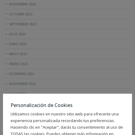
NOVIEMBRE 2023
OCTUBRE 2023
SEPTIEMBRE 2023
JULIO 2023
JUNIO 2023
MAYO 2023
ENERO 2023
DICIEMBRE 2022
NOVIEMBRE 2022
JULIO 2022
JUNIO 2022
Personalización de Cookies
ABRIL 2022
Utilizamos cookies en nuestro sitio web para ofrecerte una
experiencia personalizada recordando tus preferencias.
MARZO 2022
Haciendo clic en "Aceptar", darás tu consentimiento al uso de
OCTUBRE 2021
TODAS las cookies. Puedes obtener más información en