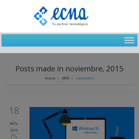
Posts made in noviembre, 2015
Inicio
|
2015
|
noviembre
18
NOV,
2015