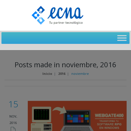
Posts made in noviembre, 2016
Inicio
|
2016
|
noviembre
15
NOV,
2016