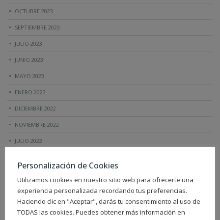
OCTUBRE 2023
SEPTIEMBRE 2023
JULIO 2023
JUNIO 2023
MAYO 2023
ENERO 2023
DICIEMBRE 2022
NOVIEMBRE 2022
JULIO 2022
JUNIO 2022
Personalización de Cookies
ABRIL 2022
Utilizamos cookies en nuestro sitio web para ofrecerte una
MARZO 2022
experiencia personalizada recordando tus preferencias.
Haciendo clic en "Aceptar", darás tu consentimiento al uso de
OCTUBRE 2021
TODAS las cookies. Puedes obtener más información en