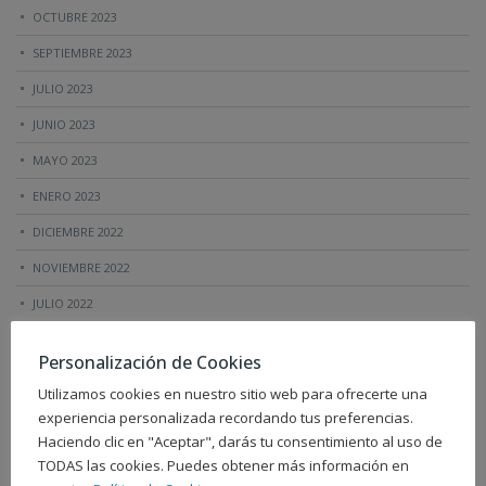
OCTUBRE 2023
SEPTIEMBRE 2023
JULIO 2023
JUNIO 2023
MAYO 2023
ENERO 2023
DICIEMBRE 2022
NOVIEMBRE 2022
JULIO 2022
JUNIO 2022
Personalización de Cookies
ABRIL 2022
Utilizamos cookies en nuestro sitio web para ofrecerte una
MARZO 2022
experiencia personalizada recordando tus preferencias.
Haciendo clic en "Aceptar", darás tu consentimiento al uso de
OCTUBRE 2021
TODAS las cookies. Puedes obtener más información en
AGOSTO 2021