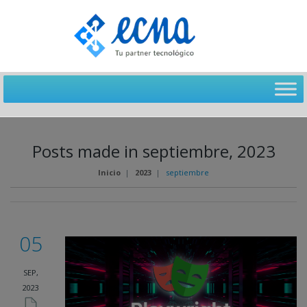
Posts made in septiembre, 2023
Inicio
|
2023
|
septiembre
05
SEP,
2023